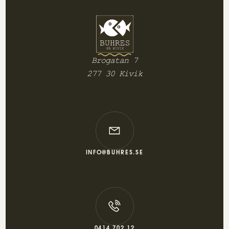
Brogatan 7
277 30 Kivik
INFO@BUHRES.SE
0414 702 12